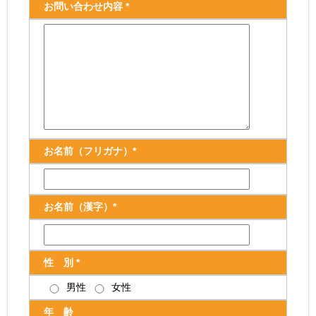
お問い合わせ内容 *
お名前（フリガナ）*
お名前（漢字）*
性 別 *
男性
女性
年 齢